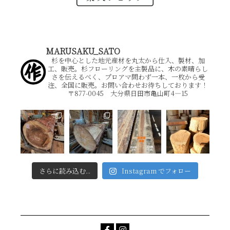
MARUSAKU_SATO
杉を中心とした地元産材を丸太から仕入、製材、加
工、販売。杉フローリングを主製品に、木の素晴らし
さを伝えるべく、プロアマ問わず一本、一枚から受
注、全国に販売。お問い合わせお待ちしております！
〒877-0045 大分県日田市亀山町4―15
さらに読み込む...
Instagram でフォロー