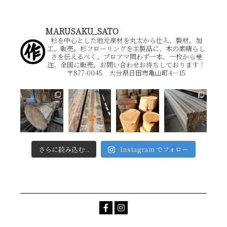
MARUSAKU_SATO
杉を中心とした地元産材を丸太から仕入、製材、加
工、販売。杉フローリングを主製品に、木の素晴らし
さを伝えるべく、プロアマ問わず一本、一枚から受
注、全国に販売。お問い合わせお待ちしております！
〒877-0045 大分県日田市亀山町4―15
さらに読み込む...
Instagram でフォロー